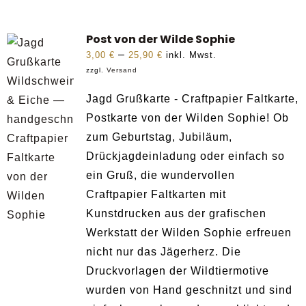
Post von der Wilde Sophie
Preisspanne:
–
3,00
€
25,90
€
inkl. Mwst.
zzgl.
Versand
3,00 €
bis
Jagd Grußkarte - Craftpapier Faltkarte,
25,90 €
Postkarte von der Wilden Sophie! Ob
zum Geburtstag, Jubiläum,
Drückjagdeinladung oder einfach so
ein Gruß, die wundervollen
Craftpapier Faltkarten mit
Kunstdrucken aus der grafischen
Werkstatt der Wilden Sophie erfreuen
nicht nur das Jägerherz. Die
Druckvorlagen der Wildtiermotive
wurden von Hand geschnitzt und sind