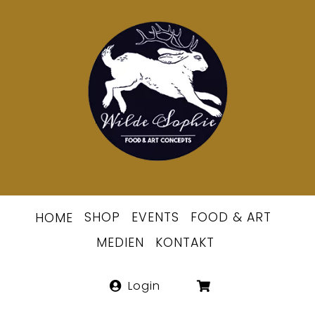
Skip
to
Berlins
content
erste
Wildsommeli
SHOP
EVENTS
FOOD & ART
HOME
MEDIEN
KONTAKT
Login