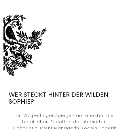
Food and Art Concepts, Slow Food, Wildes Catering, Berlin, Private Fine Dining, Wild, DJV, Naturpädagogin, Jagdschmuck, Schaftverschneidung, Cuisine Sauvage, Wilde Küche, Wildpflanzen, Wilde Kräuter, Wildkräuter, Natur, Wildküche, Wild, Grillkurs, BBQ,
WER STECKT HINTER DER WILDEN
SOPHIE?
Ein Wolpertinger spiegelt am ehesten die
beruflichen Facetten der studierten
Bildhauerin, Event Managerin, Köchin, Jägerin,