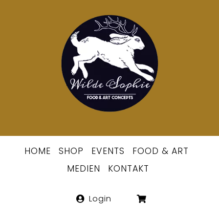
Skip
to
Berlins
content
erste
Wildsommeli
HOME
SHOP
EVENTS
FOOD & ART
MEDIEN
KONTAKT
Login