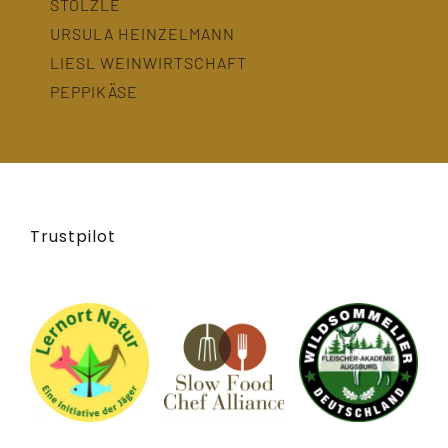
STÖLZLE
URSULA HEINZELMANN
LIESL WEINWIRTSCHAFT
PEPPIKÄSE
Trustpilot