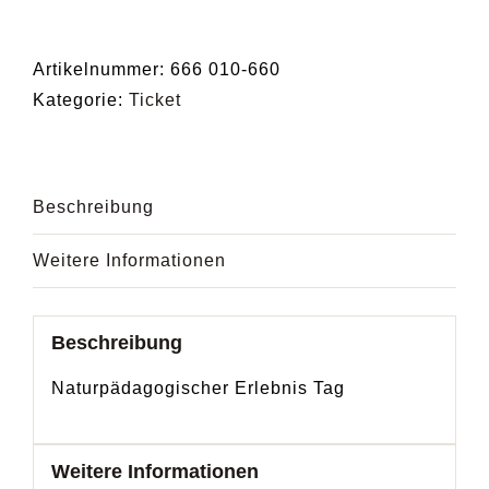
BAUM
&
FÄHRTE
Artikelnummer:
666 010-660
Naturpädagogische
Kategorie:
Ticket
Erlebnistage
in
Wald
Beschreibung
und
Wiese
Weitere Informationen
TAG
3
Menge
Beschreibung
Naturpädagogischer Erlebnis Tag
Weitere Informationen