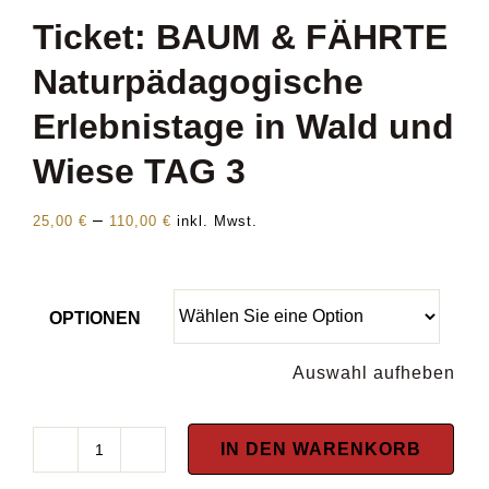
Ticket: BAUM & FÄHRTE
Naturpädagogische
Erlebnistage in Wald und
Wiese TAG 3
Preisspanne:
–
25,00
€
110,00
€
inkl. Mwst.
25,00 €
bis
110,00 €
OPTIONEN
Auswahl aufheben
IN DEN WARENKORB
Ticket: