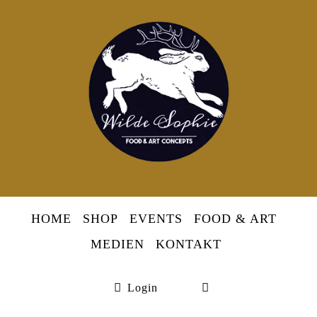
Skip
to
Berlins
content
erste
Wildsommelièr
HOME
SHOP
EVENTS
FOOD & ART
MEDIEN
KONTAKT
Login