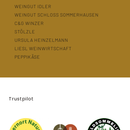
WEINGUT IDLER
WEINGUT SCHLOSS SOMMERHAUSEN
C&G WINZER
STÖLZLE
URSULA HEINZELMANN
LIESL WEINWIRTSCHAFT
PEPPIKÄSE
Trustpilot