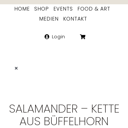
Skip
HOME
SHOP
EVENTS
FOOD & ART
to
MEDIEN
KONTAKT
content
Login
Toggle
Navigation
LITERATUR
FOOD ART
SALAMANDER – KETTE
ETIKETTEN
AUS BÜFFELHORN