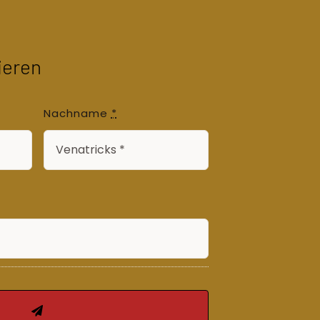
ieren
Nachname
*