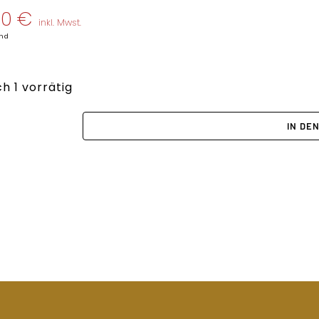
00
€
inkl. Mwst.
nd
h 1 vorrätig
IN DE
RING
FUCHS
Menge