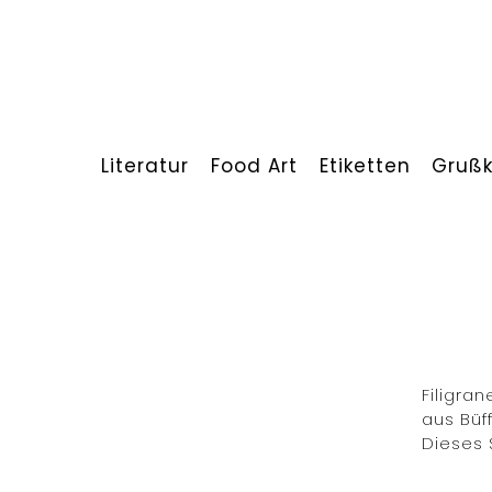
Literatur
Food Art
Etiketten
Grußk
Filigra
aus Büf
Dieses 