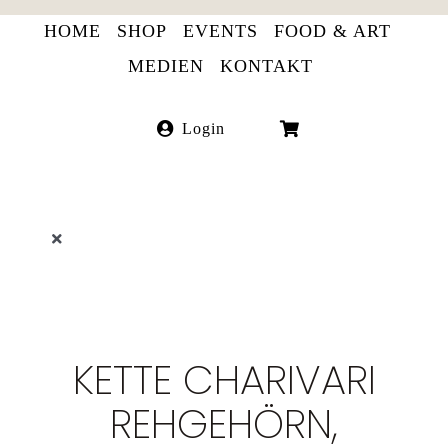
Skip
HOME
SHOP
EVENTS
FOOD & ART
to
MEDIEN
KONTAKT
content
Login
Toggle
Navigation
LITERATUR
FOOD ART
KETTE CHARIVARI
ETIKETTEN
REHGEHÖRN,