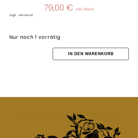
79,00
€
inkl. Mwst.
zzgl.
Versand
Nur noch 1 vorrätig
IN DEN WARENKORB
KETTE
CHARIVARI
REHGEHÖRN,
BERGKRISTALL
&
KEILERWAFFE
Menge