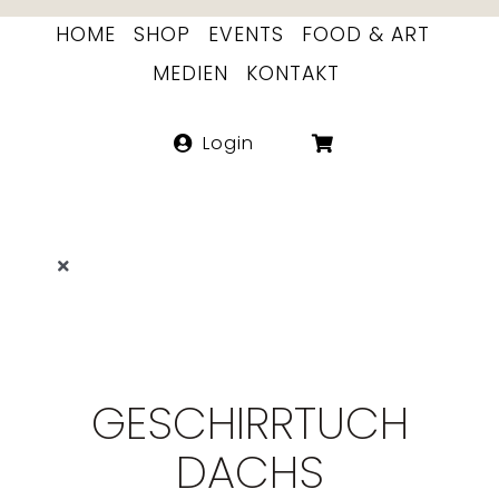
Skip
HOME
SHOP
EVENTS
FOOD & ART
to
MEDIEN
KONTAKT
content
Login
Toggle
Navigation
LITERATUR
FOOD ART
GESCHIRRTUCH
ETIKETTEN
DACHS