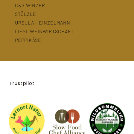
C&G WINZER
STÖLZLE
URSULA HEINZELMANN
LIESL WEINWIRTSCHAFT
PEPPIKÄSE
Trustpilot