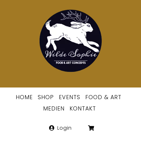
Skip
to
Berlins
content
erste
Wildsommeli
HOME
SHOP
EVENTS
FOOD & ART
MEDIEN
KONTAKT
Login