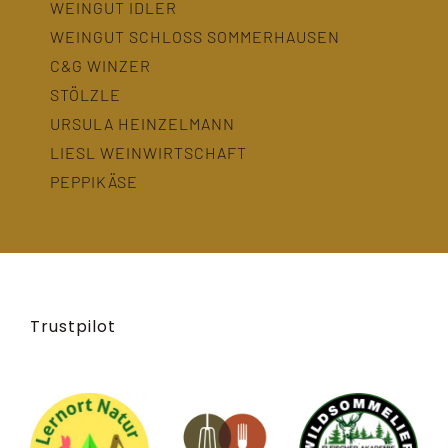
WEINGUT IDLER
WEINGUT SCHLOSS SOMMERHAUSEN
C&G WINZER
STÖLZLE
URSULA HEINZELMANN
LIESL WEINWIRTSCHAFT
PEPPIKÄSE
Trustpilot