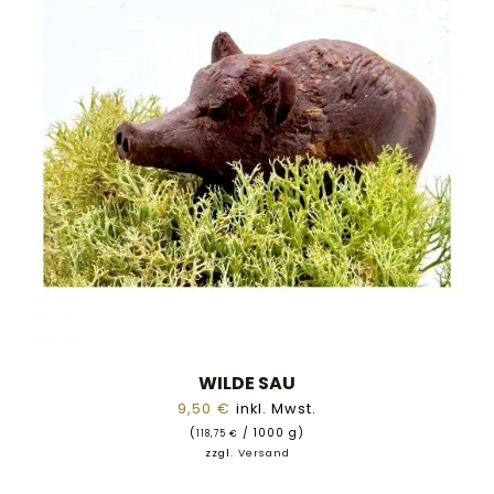
WILDE SAU
9,50
€
inkl. Mwst.
(
/ 1000 g)
118,75
€
zzgl.
Versand