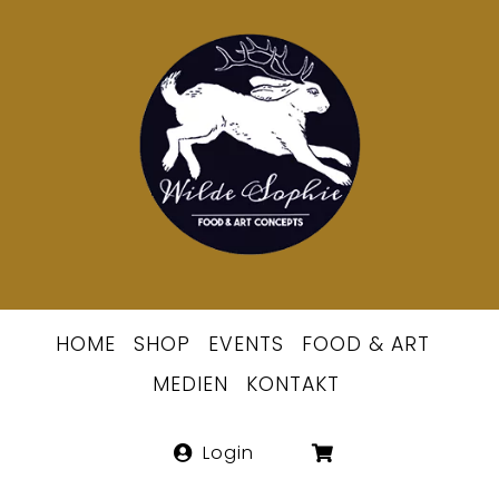
Skip
to
Berlins
content
erste
Wildsommeli
HOME
SHOP
EVENTS
FOOD & ART
MEDIEN
KONTAKT
Login