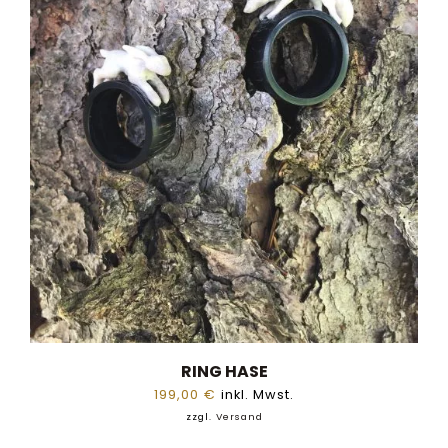
RING HASE
199,00
€
inkl. Mwst.
zzgl.
Versand