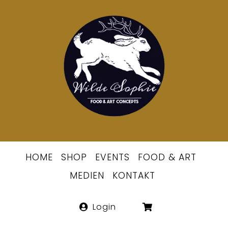
Skip
to
Berlins
content
erste
Wildsommeli
HOME
SHOP
EVENTS
FOOD & ART
MEDIEN
KONTAKT
Login