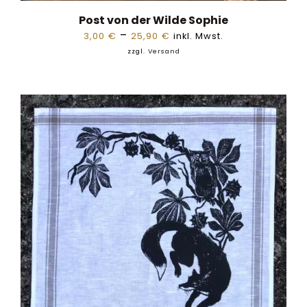
Post von der Wilde Sophie
Preisspanne:
–
3,00
€
25,90
€
inkl. Mwst.
3,00 €
zzgl.
Versand
bis
25,90 €