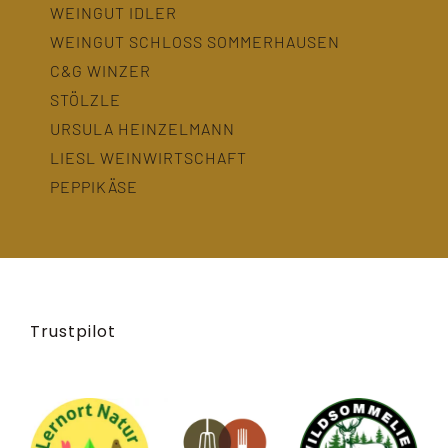
WEINGUT IDLER
WEINGUT SCHLOSS SOMMERHAUSEN
C&G WINZER
STÖLZLE
URSULA HEINZELMANN
LIESL WEINWIRTSCHAFT
PEPPIKÄSE
Trustpilot