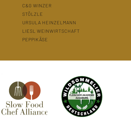
C&G WINZER
STÖLZLE
URSULA HEINZELMANN
LIESL WEINWIRTSCHAFT
PEPPIKÄSE