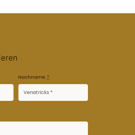
ieren
Nachname
*