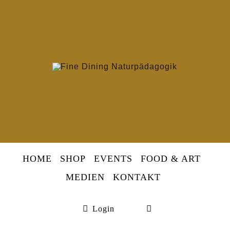
Skip
to
Berlins
content
erste
Wildsommelièr
HOME
SHOP
EVENTS
FOOD & ART
MEDIEN
KONTAKT
Login