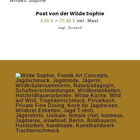
Post von der Wilde Sophie
Preisspanne:
–
3,00
€
25,90
€
inkl. Mwst.
zzgl.
Versand
3,00 €
bis
25,90 €