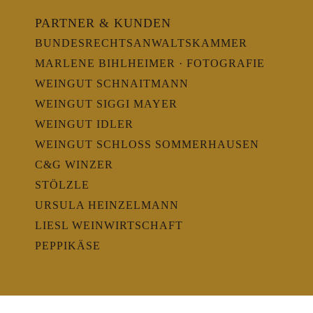
PARTNER & KUNDEN
BUNDESRECHTSANWALTSKAMMER
MARLENE BIHLHEIMER · FOTOGRAFIE
WEINGUT SCHNAITMANN
WEINGUT SIGGI MAYER
WEINGUT IDLER
WEINGUT SCHLOSS SOMMERHAUSEN
C&G WINZER
STÖLZLE
URSULA HEINZELMANN
LIESL WEINWIRTSCHAFT
PEPPIKÄSE