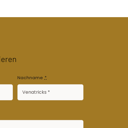
ieren
Nachname
*