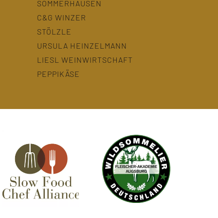
SOMMERHAUSEN
C&G WINZER
STÖLZLE
URSULA HEINZELMANN
LIESL WEINWIRTSCHAFT
PEPPIKÄSE