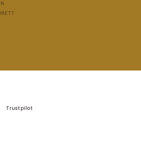
EN
BRETT
Trustpilot